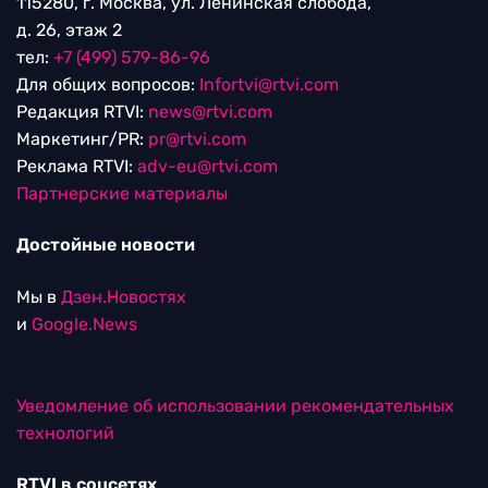
115280, г. Москва, ул. Ленинская слобода,
д. 26, этаж 2
тел:
+7 (499) 579-86-96
Для общих вопросов:
Infortvi@rtvi.com
Редакция RTVI:
news@rtvi.com
Маркетинг/PR:
pr@rtvi.com
Реклама RTVI:
adv-eu@rtvi.com
Партнерские материалы
Достойные новости
Мы в
Дзен.Новостях
и
Google.News
Уведомление об использовании рекомендательных
технологий
RTVI в соцсетях