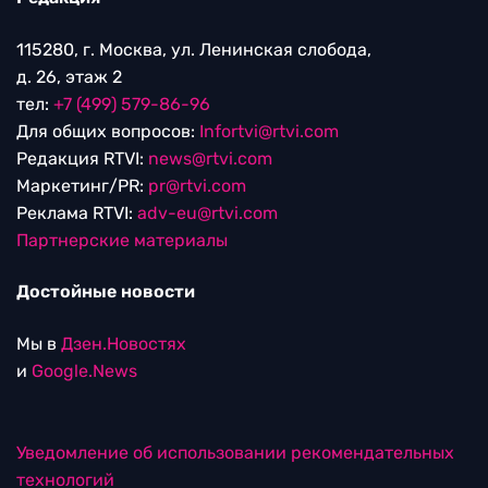
115280, г. Москва, ул. Ленинская слобода,
д. 26, этаж 2
тел:
+7 (499) 579-86-96
Для общих вопросов:
Infortvi@rtvi.com
Редакция RTVI:
news@rtvi.com
Маркетинг/PR:
pr@rtvi.com
Реклама RTVI:
adv-eu@rtvi.com
Партнерские материалы
Достойные новости
Мы в
Дзен.Новостях
и
Google.News
Уведомление об использовании рекомендательных
технологий