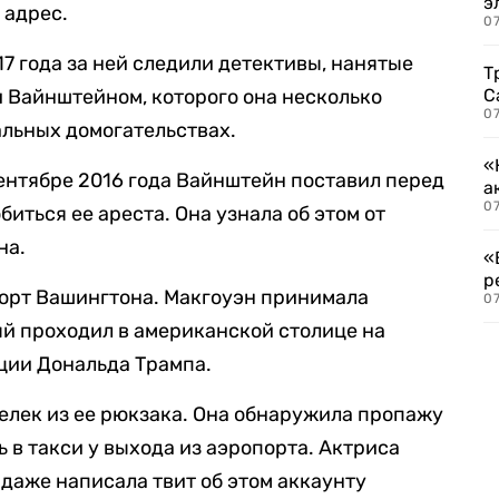
э
 адрес.
07
17 года за ней следили детективы, нанятые
Т
 Вайнштейном, которого она несколько
С
07
альных домогательствах.
«
сентябре 2016 года Вайнштейн поставил перед
а
07
иться ее ареста. Она узнала об этом от
на.
«
р
порт Вашингтона. Макгоуэн принимала
07
й проходил в американской столице на
ции Дональда Трампа.
шелек из ее рюкзака. Она обнаружила пропажу
ь в такси у выхода из аэропорта. Актриса
 даже написала твит об этом аккаунту