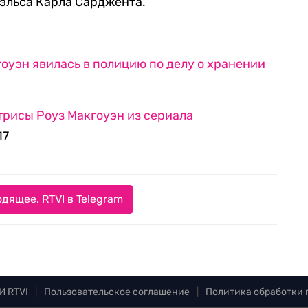
эльса Карла Сарджента.
оуэн явилась в полицию по делу о хранении
трисы Роуз Макгоуэн из сериала
17
дящее. RTVI в Telegram
И RTVI
|
Пользовательское соглашение
|
Политика обработки