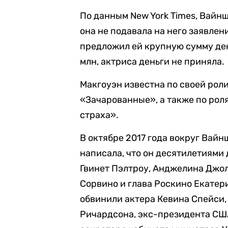
По данным New York Times, Вайн
она не подавала на него заявлен
предложил ей крупную сумму ден
млн, актриса деньги не приняла.
Макгоуэн известна по своей рол
«Зачарованные», а также по рол
страха».
В октябре 2017 года вокруг Вайн
написала, что он десятилетиями
Гвинет Пэлтроу, Анджелина Джол
Сорвино и глава Роскино Екатер
обвинили актера Кевина Спейси,
Ричардсона, экс-президента С