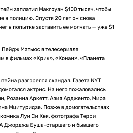
штейн заплатил Макгоуэн $100 тысяч, чтобы
ие в полицию. Спустя 20 лет он снова
ег в попытке заставить ее молчать — уже $1
и Пейдж Мэтьюс в телесериале
ям в фильмах «Крик», «Конан», «Планета
штейна разгорелся скандал. Газета NYT
 домогался актрис. На него пожаловались
и, Розанна Аркетт, Азия Ардженто, Мира
ина Мцитуридзе. Позже в домогательствах
 комика Луи Си Кея, фотографа Терри
ША Джорджа Буша-старшего и бывшего