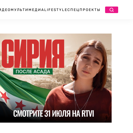
ИДЕО
МУЛЬТИМЕДИА
LIFESTYLE
СПЕЦПРОЕКТЫ