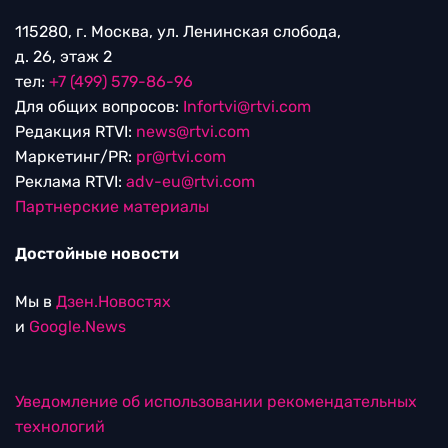
115280, г. Москва, ул. Ленинская слобода,
д. 26, этаж 2
тел:
+7 (499) 579-86-96
Для общих вопросов:
Infortvi@rtvi.com
Редакция RTVI:
news@rtvi.com
Маркетинг/PR:
pr@rtvi.com
Реклама RTVI:
adv-eu@rtvi.com
Партнерские материалы
Достойные новости
Мы в
Дзен.Новостях
и
Google.News
Уведомление об использовании рекомендательных
технологий