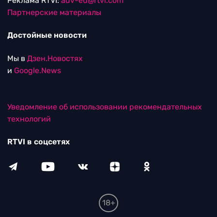
Реклама RTVI:
adv-eu@rtvi.com
Партнерские материалы
Достойные новости
Мы в
Дзен.Новостях
и
Google.News
Уведомление об использовании рекомендательных
технологий
RTVI в соцсетях
18+