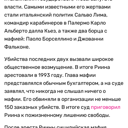
власти. Самыми известными его жертвами
стали итальянский политик Сальво Лима,
командир карабинеров в Палермо Карло
Альберто далла Кьез, а также два борца с
мафией: Паоло Борселлино и Джованни
Фальконе.
Убийства последних двух вызвали широкое
общественное возмущение. В итоге Риина
арестовали в 1993 году. Глава мафии
представлялся обычным бухгалтером, а на суде
заявлял, что никогда не слышал ничего о
мафии. Его обвиняли в организации не меньше
150 заказных убийств. В итоге суд
приговорил
Риина к пожизненному лишению свободы.
После ареста Риины сицилийская мафия