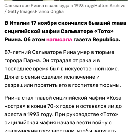
Сальваторе Риина в зале суда в 1993 годуHulton Archive 
/ Getty ImagesFranco Origlia
В Италии 17 ноября скончался бывший глава
сицилийской мафии Сальваторе «Тото»
Риина. Об этом
написала
газета Republica.
87-летний Сальваторе Рина умер в тюрьме
города Парма. Он страдал от рака и в
последнее время был в искусственной коме.
Для его семьи сделали исключение и
разрешили посетить его в госпитале тюрьмы.
Риина стал главой сицилийской мафии «Коза
ностра» в конце 70-х годов и оставался им до
ареста в 1993 году. При руководстве «Тото»
сицилийская мафия начала вести войну с
итальянским государством, чтобы запугать