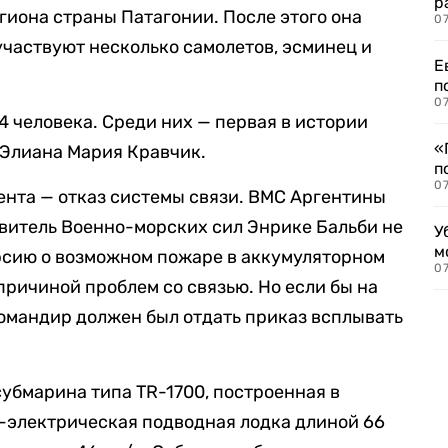
р
гиона страны Патагонии. После этого она
07
участвуют несколько самолетов, эсминец и
Е
п
07
4 человека. Среди них — первая в истории
«
Элиана Мария Кравчик.
п
07
ента — отказ системы связи. ВМС Аргентины
витель Военно-морских сил Энрике Бальби не
У
м
ерсию о возможном пожаре в аккумуляторном
07
 причиной проблем со связью. Но если бы на
 командир должен был отдать приказ всплывать
убмарина типа TR-1700, построенная в
ль-электрическая подводная лодка длиной 66