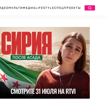
ИДЕО
МУЛЬТИМЕДИА
LIFESTYLE
СПЕЦПРОЕКТЫ