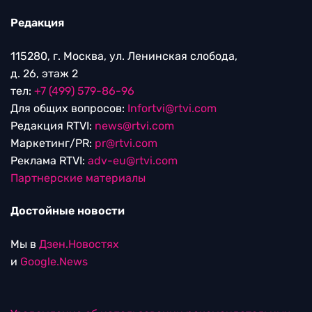
тел:
+7 (499) 579-86-96
Для общих вопросов:
Infortvi@rtvi.com
Редакция RTVI:
news@rtvi.com
Маркетинг/PR:
pr@rtvi.com
Реклама RTVI:
adv-eu@rtvi.com
Партнерские материалы
Достойные новости
Мы в
Дзен.Новостях
и
Google.News
Уведомление об использовании рекомендательных
технологий
RTVI в соцсетях