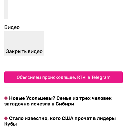
Закрыть видео
Объясняем происходящее. RTVI в Telegram
Новые Усольцевы? Семья из трех человек
загадочно исчезла в Сибири
Стало известно, кого США прочат в лидеры
Кубы
«В Грузии переосмысляют»: МИД РФ сделал
заявление в годовщину войны 2008 года
США принудили Украину к уступкам: детали