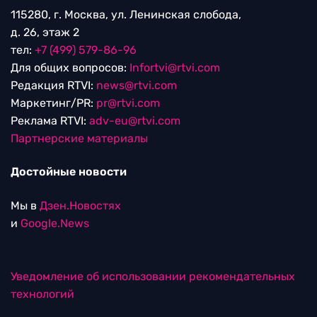
115280, г. Москва, ул. Ленинская слобода,
д. 26, этаж 2
тел:
+7 (499) 579-86-96
Для общих вопросов:
Infortvi@rtvi.com
Редакция RTVI:
news@rtvi.com
Маркетинг/PR:
pr@rtvi.com
Реклама RTVI:
adv-eu@rtvi.com
Партнерские материалы
Достойные новости
Мы в
Дзен.Новостях
и
Google.News
Уведомление об использовании рекомендательных
технологий