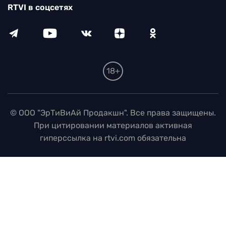
RTVI в соцсетях
18+
© ООО "ЭрТиВиАй Продакшн". Все права защищены.
При цитировании материалов активная
гиперссылка на rtvi.com обязательна