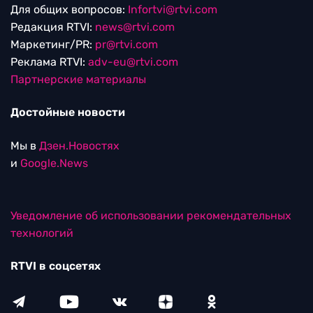
Для общих вопросов:
Infortvi@rtvi.com
Редакция RTVI:
news@rtvi.com
Маркетинг/PR:
pr@rtvi.com
Реклама RTVI:
adv-eu@rtvi.com
Партнерские материалы
Достойные новости
Мы в
Дзен.Новостях
и
Google.News
Уведомление об использовании рекомендательных
технологий
RTVI в соцсетях