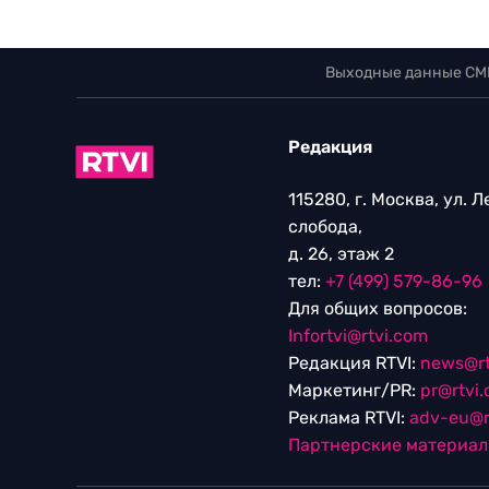
Выходные данные СМ
Редакция
115280, г. Москва, ул. 
слобода,
д. 26, этаж 2
тел:
+7 (499) 579-86-96
Для общих вопросов:
Infortvi@rtvi.com
Редакция RTVI:
news@rt
Маркетинг/PR:
pr@rtvi
Реклама RTVI:
adv-eu@r
Партнерские материа