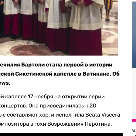
ечилия Бартоли стала первой в истории
пской Сикстинской капелле в Ватикане. Об
ews.
й капелле 17 ноября на открытии серии
онцертов. Она присоединилась к 20
е составляют хор, и исполнила Beata Viscera
омпозитора эпохи Возрождения Перотина.
У