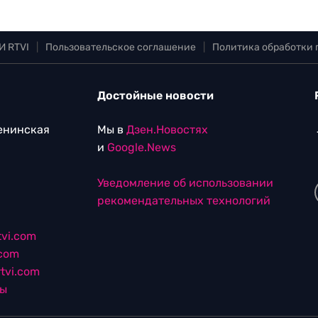
И RTVI
|
Пользовательское соглашение
|
Политика обработки
Достойные новости
Ленинская
Мы в
Дзен.Новостях
и
Google.News
Уведомление об использовании
рекомендательных технологий
vi.com
.com
tvi.com
лы