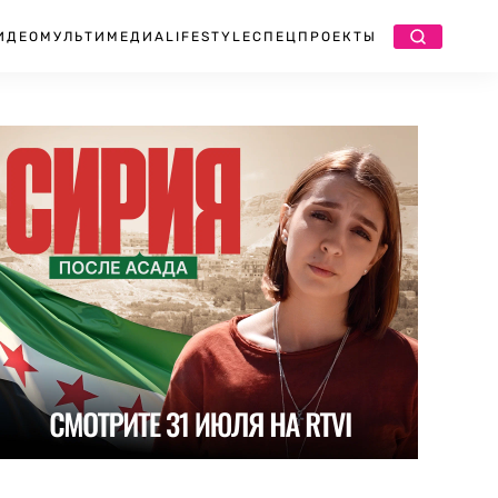
ИДЕО
МУЛЬТИМЕДИА
LIFESTYLE
СПЕЦПРОЕКТЫ