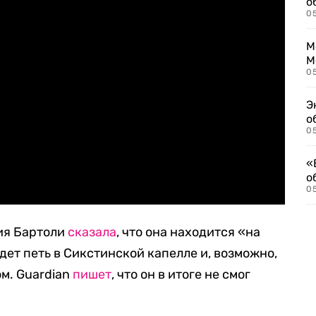
о
0
М
М
05
Э
о
05
«
о
05
ия Бартоли
сказала
, что она находится «на
удет петь в Сикстинской капелле и, возможно,
м. Guardian
пишет
, что он в итоге не смог