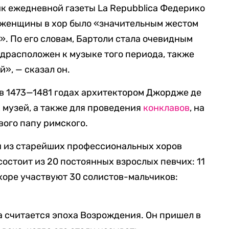
к ежедневной газеты La Repubblica Федерико
е женщины в хор было «значительным жестом
». По его словам, Бартоли стала очевидным
едрасположен к музыке того периода, также
й», — сказал он.
в 1473—1481 годах архитектором Джордже де
 музей, а также для проведения
конклавов
, на
ого папу римского.
н из старейших профессиональных хоров
состоит из 20 постоянных взрослых певчих: 11
 хоре участвуют 30 солистов-мальчиков:
а считается эпоха Возрождения. Он пришел в