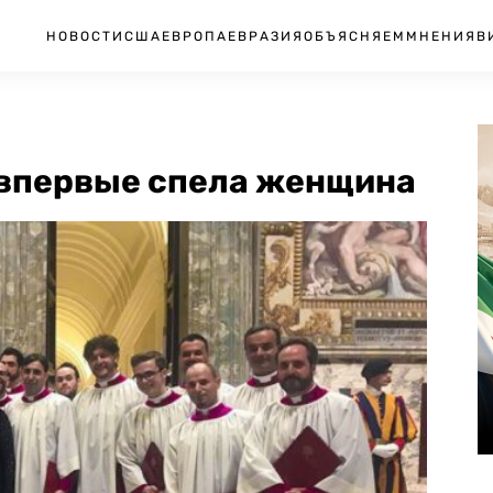
НОВОСТИ
США
ЕВРОПА
ЕВРАЗИЯ
ОБЪЯСНЯЕМ
МНЕНИЯ
В
 впервые спела женщина