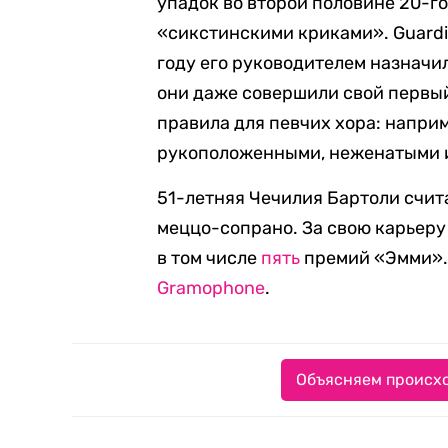
упадок во второй половине 20-го
«сикстинскими криками». Guardia
году его руководителем назначи
они даже совершили свой первый 
правила для певчих хора: напри
рукоположенными, неженатыми 
51-летняя Чечилия Бартоли счит
меццо-сопрано. За свою карьеру
в том числе
пять
премий «Эмми». 
Gramophone
.
Объясняем происхо