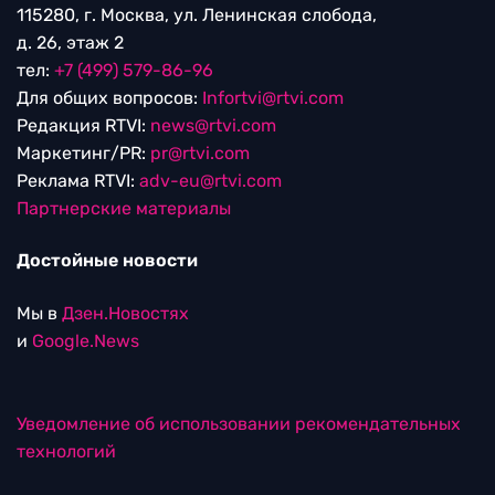
115280, г. Москва, ул. Ленинская слобода,
д. 26, этаж 2
тел:
+7 (499) 579-86-96
Для общих вопросов:
Infortvi@rtvi.com
Редакция RTVI:
news@rtvi.com
Маркетинг/PR:
pr@rtvi.com
Реклама RTVI:
adv-eu@rtvi.com
Партнерские материалы
Достойные новости
Мы в
Дзен.Новостях
и
Google.News
Уведомление об использовании рекомендательных
технологий