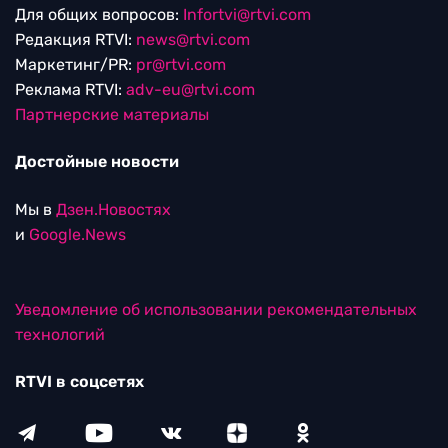
Для общих вопросов:
Infortvi@rtvi.com
Редакция RTVI:
news@rtvi.com
Маркетинг/PR:
pr@rtvi.com
Реклама RTVI:
adv-eu@rtvi.com
Партнерские материалы
Достойные новости
Мы в
Дзен.Новостях
и
Google.News
Уведомление об использовании рекомендательных
технологий
RTVI в соцсетях