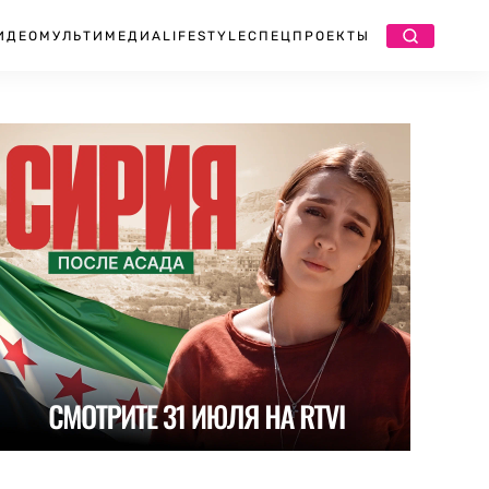
ИДЕО
МУЛЬТИМЕДИА
LIFESTYLE
СПЕЦПРОЕКТЫ