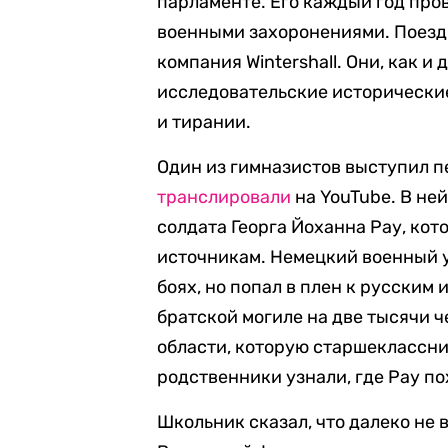
парламенте. Его каждый год про
военными захоронениями. Поезд
компания Wintershall. Они, как и
исследовательские исторически
и тирании.
Один из гимназистов выступил п
транслировали
на YouTube. В не
солдата Георга Йоханна Рау, ко
источникам. Немецкий военный у
боях, но попал в плен к русским 
братской могиле на две тысячи 
области, которую старшеклассник
родственники узнали, где Рау по
Школьник сказал, что далеко не 