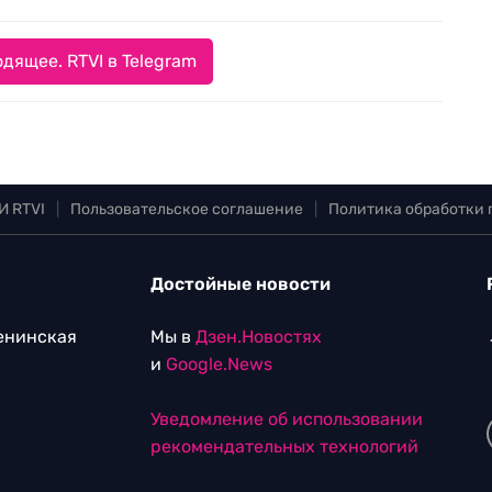
дящее. RTVI в Telegram
И RTVI
|
Пользовательское соглашение
|
Политика обработки
Достойные новости
Ленинская
Мы в
Дзен.Новостях
и
Google.News
Уведомление об использовании
рекомендательных технологий