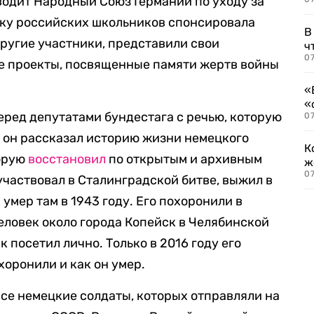
водит Народный Союз Германии по уходу за
ку российских школьников спонсировала
В
 другие участники, представили свои
ч
07
е проекты, посвященные памяти жертв войны
«
«
еред депутатами бундестага с речью, которую
07
й он рассказал историю жизни немецкого
К
торую
восстановил
по открытым и архивным
ж
0
частвовал в Сталинградской битве, выжил в
и умер там в 1943 году. Его похоронили в
человек около города Копейск в Челябинской
 посетил лично. Только в 2016 году его
хоронили и как он умер.
все немецкие солдаты, которых отправляли на