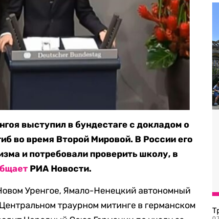
нгоя выступил в бундестаге с докладом о
иб во время Второй Мировой. В России его
изма и потребовали проверить школу, в
общает
РИА Новости.
Новом Уренгое, Ямало-Ненецкий автономный
в Центральном траурном митинге в германском
Т
07