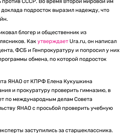
ь против СССР. Во время Второй мировой им
е доклада подросток выразил надежду, что
йн.
иковал блогер и общественник из
олясников. Как
утверждает
Ura.ru, он написал
нта, ФСБ и Генпрокуратуру и попросил у них
программы обмена, по которой подросток
нта ЯНАО от КПРФ Елена Кукушкина
ния и прокуратуру проверить гимназию, в
тет по международным делам Совета
льству ЯНАО с просьбой проверить учебную
 эксперты заступились за старшеклассника.