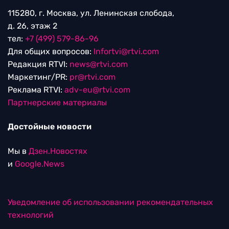
115280, г. Москва, ул. Ленинская слобода,
д. 26, этаж 2
тел:
+7 (499) 579-86-96
Для общих вопросов:
Infortvi@rtvi.com
Редакция RTVI:
news@rtvi.com
Маркетинг/PR:
pr@rtvi.com
Реклама RTVI:
adv-eu@rtvi.com
Партнерские материалы
Достойные новости
Мы в
Дзен.Новостях
и
Google.News
Уведомление об использовании рекомендательных
технологий