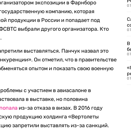
Р
организатором экспозиции в Фарнборо
07
 государственную компанию, которая
С
ой продукции в России и попадает под
с
ФСВТС выбрали другого организатора. Кто
07
.
В
б
апретили выставляться. Панчук назвал это
07
куренции». Он отметил, что в правительстве
«
 обменяться опытом и показать свою военную
р
07
проблемы с участием в авиасалоне в
аствовала в выставке, но половина
 попала
из-за отказа в визах. В 2016 году
скую продукцию холдинга «Вертолеты
кцию запретили выставлять из-за санкций.