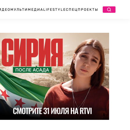
ИДЕО
МУЛЬТИМЕДИА
LIFESTYLE
СПЕЦПРОЕКТЫ