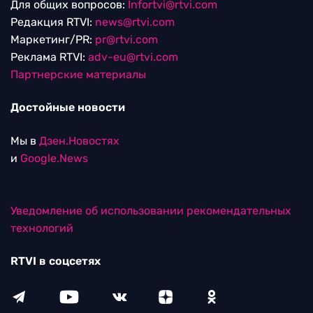
Для общих вопросов:
Infortvi@rtvi.com
Редакция RTVI:
news@rtvi.com
Маркетинг/PR:
pr@rtvi.com
Реклама RTVI:
adv-eu@rtvi.com
Партнерские материалы
Достойные новости
Мы в
Дзен.Новостях
и
Google.News
Уведомление об использовании рекомендательных
технологий
RTVI в соцсетях