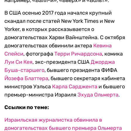
например, «Валл-и», «Вверх» и «Вольт».
В США осенью 2017 года начался крупный
скандал после статей New York Times и New
Yorker, в которых рассказывается о
домогательствах Харви Вайнштейна. С октября
домогательствах обвинили актера
Кевина
Спейси
, фотографа
Терри Ричардсона
, комика
Луи Си Кея
, экс-президента США
Джорджа
Буша-старшего
, бывшего президента ФИФА
Йозефа Блаттера
, бывшего секретаря кабинета
министров Уэльса
Карла Сарджента
и бывшего
премьер-министра Израиля
Эхуда Ольмерта
.
Ссылки по теме:
Израильская журналистка обвинила в
домогательствах бывшего премьера Ольмерта