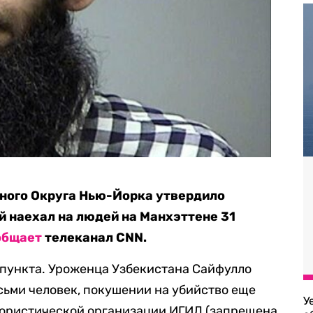
ого Округа Нью-Йорка утвердило
й наехал на людей на Манхэттене 31
общает
телеканал CNN.
 пункта. Уроженца Узбекистана Сайфулло
сьми человек, покушении на убийство еще
У
рористической организации ИГИЛ (запрещена