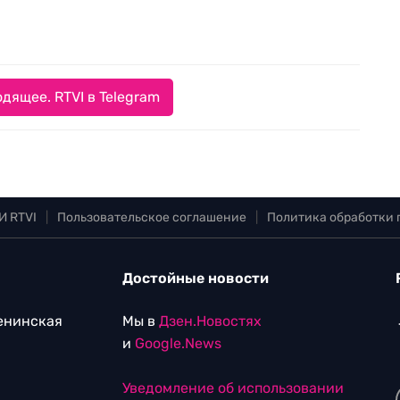
дящее. RTVI в Telegram
И RTVI
|
Пользовательское соглашение
|
Политика обработки
Достойные новости
Ленинская
Мы в
Дзен.Новостях
и
Google.News
Уведомление об использовании