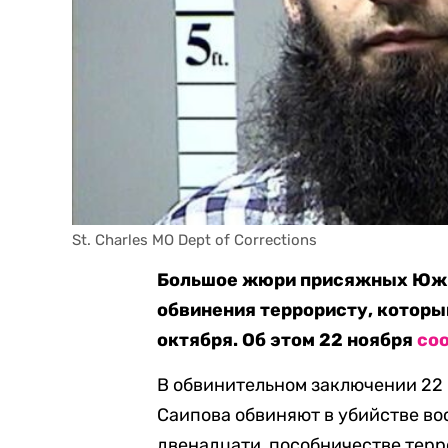
St. Charles MO Dept of Corrections
Большое жюри присяжных Южн
обвинения террористу, которы
октября. Об этом 22 ноября
со
В обвинительном заключении 22
Саипова обвиняют в убийстве во
двенадцати, пособничестве тер