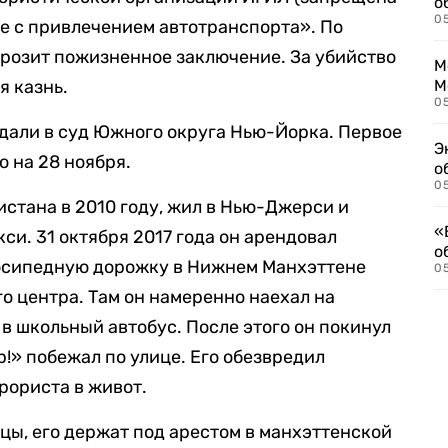
о
0
те с привлечением автотранспорта». По
розит пожизненное заключение. За убийство
М
я казнь.
М
05
дали в суд Южного округа Нью-Йорка. Первое
Э
о на 28 ноября.
о
05
истана в 2010 году, жил в Нью-Джерси и
«
си. 31 октября 2017 года он арендовал
о
осипедную дорожку в Нижнем Манхэттене
05
о центра. Там он намеренно наехал на
 в школьный автобус. После этого он покинул
р!» побежал по улице. Его обезвредил
рориста в живот.
цы, его держат под арестом в манхэттенской