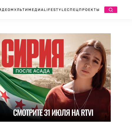
ИДЕО
МУЛЬТИМЕДИА
LIFESTYLE
СПЕЦПРОЕКТЫ