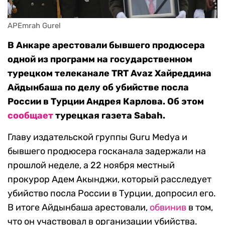
APEmrah Gurel
В Анкаре арестовали бывшего продюсера
одной из программ на государственном
турецком телеканале TRT Avaz Хайреддина
Айдынбаша по делу об убийстве посла
России в Турции Андрея Карлова. Об этом
сообщает
турецкая газета Sabah.
Главу издательской группы Guru Medya и
бывшего продюсера госканала задержали на
прошлой неделе, а 22 ноября местный
прокурор Адем Акынджи, который расследует
убийство посла России в Турции, допросил его.
В итоге Айдынбаша арестовали,
обвинив
в том,
что он участвовал в организации убийства.