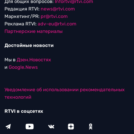
Для общих вопросов:
Infortvi@rtvi.com
Редакция RTVI:
news@rtvi.com
Маркетинг/PR:
pr@rtvi.com
Реклама RTVI:
adv-eu@rtvi.com
Партнерские материалы
Достойные новости
Мы в
Дзен.Новостях
и
Google.News
Уведомление об использовании рекомендательных
технологий
RTVI в соцсетях