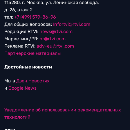
115280, г. Москва, ул. Ленинская слобода,
д. 26, этаж 2
тел:
+7 (499) 579-86-96
Для общих вопросов:
Infortvi@rtvi.com
Редакция RTVI:
news@rtvi.com
Маркетинг/PR:
pr@rtvi.com
Реклама RTVI:
adv-eu@rtvi.com
Партнерские материалы
Достойные новости
Мы в
Дзен.Новостях
и
Google.News
Уведомление об использовании рекомендательных
технологий