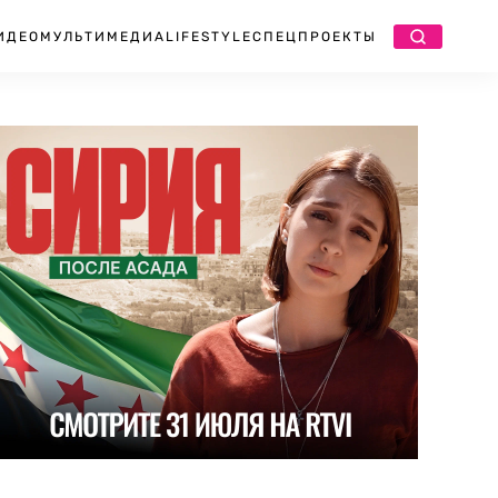
ИДЕО
МУЛЬТИМЕДИА
LIFESTYLE
СПЕЦПРОЕКТЫ