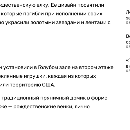
ждественскую елку. Ее дизайн посвятили
Л
которые погибли при исполнении своих
з
во украсили золотыми звездами и лентами с
0
В
с
0
«
в
 установили в Голубом зале на втором этаже
0
теклянные игрушки, каждая из которых
 или территорию США.
и традиционный пряничный домик в форме
 же — рождественские венки, лично