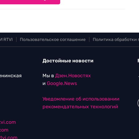
И RTVI
|
Пользовательское соглашение
|
Политика обработки
Достойные новости
Ленинская
Мы в
Дзен.Новостях
и
Google.News
Уведомление об использовании
рекомендательных технологий
vi.com
.com
tvi.com