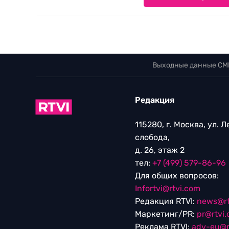
Выходные данные СМ
Редакция
115280, г. Москва, ул. 
слобода,
д. 26, этаж 2
тел:
+7 (499) 579-86-96
Для общих вопросов:
Infortvi@rtvi.com
Редакция RTVI:
news@rt
Маркетинг/PR:
pr@rtvi
Реклама RTVI:
adv-eu@r