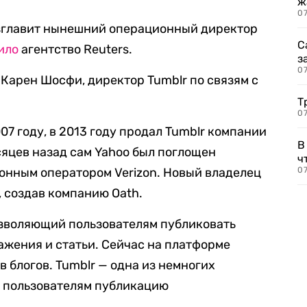
ж
0
зглавит нынешний операционный директор
С
ило
агентство Reuters.
з
0
Карен Шосфи, директор Tumblr по связям с
Т
07
7 году, в 2013 году продал Tumblr компании
В
есяцев назад сам Yahoo был поглощен
ч
нным оператором Verizon. Новый владелец
07
, создав компанию Oath.
озволяющий пользователям публиковать
ажения и статьи. Сейчас на платформе
 блогов. Tumblr — одна из немногих
 пользователям публикацию