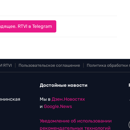
дящее. RTVI в Telegram
И RTVI
|
Пользовательское соглашение
|
Политика обработки
Достойные новости
Ленинская
Мы в
Дзен.Новостях
и
Google.News
Уведомление об использовании
рекомендательных технологий