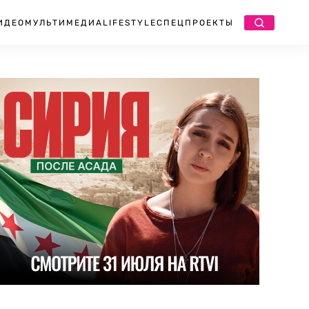
ИДЕО
МУЛЬТИМЕДИА
LIFESTYLE
СПЕЦПРОЕКТЫ