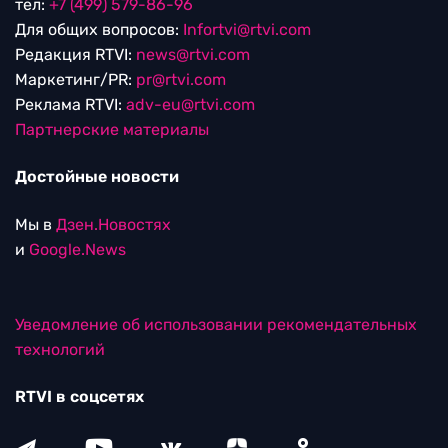
тел:
+7 (499) 579-86-96
Для общих вопросов:
Infortvi@rtvi.com
Редакция RTVI:
news@rtvi.com
Маркетинг/PR:
pr@rtvi.com
Реклама RTVI:
adv-eu@rtvi.com
Партнерские материалы
Достойные новости
Мы в
Дзен.Новостях
и
Google.News
Уведомление об использовании рекомендательных
технологий
RTVI в соцсетях