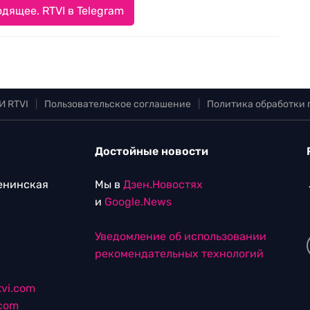
дящее. RTVI в Telegram
И RTVI
|
Пользовательское соглашение
|
Политика обработки
Достойные новости
Ленинская
Мы в
Дзен.Новостях
и
Google.News
Уведомление об использовании
рекомендательных технологий
vi.com
.com