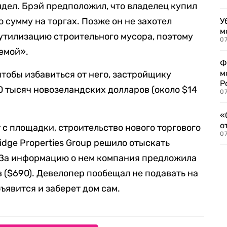
идел. Брэй предположил, что владелец купил
 сумму на торгах. Позже он не захотел
У
м
 утилизацию строительного мусора, поэтому
07
емой».
Ф
м
 чтобы избавиться от него, застройщику
Р
0 тысяч новозеландских долларов (около $14
07
«
о
 с площадки, строительство нового торгового
07
idge Properties Group решило отыскать
 За информацию о нем компания предложила
 ($690). Девелопер пообещал не подавать на
бъявится и заберет дом сам.