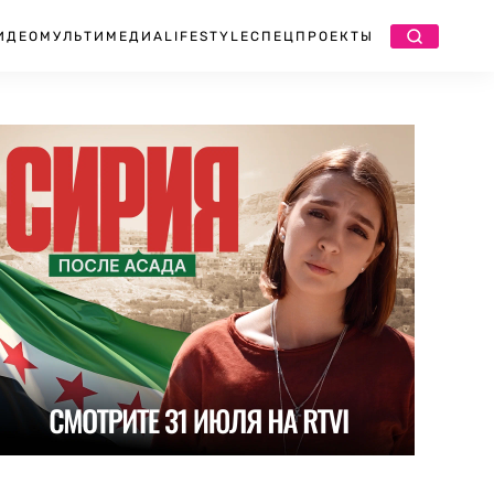
ИДЕО
МУЛЬТИМЕДИА
LIFESTYLE
СПЕЦПРОЕКТЫ