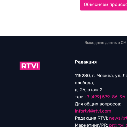
Объясняем происхо
Выходные данные СМ
Редакция
115280, г. Москва, ул. 
слобода,
д. 26, этаж 2
тел:
+7 (499) 579-86-96
Для общих вопросов:
Infortvi@rtvi.com
Редакция RTVI:
news@rt
Маркетинг/PR:
pr@rtvi