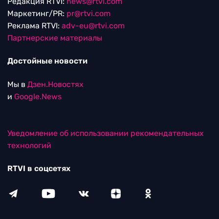
Редакция RTVI:
news@rtvi.com
Маркетинг/PR:
pr@rtvi.com
Реклама RTVI:
adv-eu@rtvi.com
Партнерские материалы
Достойные новости
Мы в
Дзен.Новостях
и
Google.News
Уведомление об использовании рекомендательных
технологий
RTVI в соцсетях