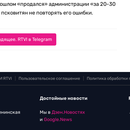
прошлом «продался» администрации «за 20-30
 псковитян не повторять его ошибки.
дящее. RTVI в Telegram
И RTVI
|
Пользовательское соглашение
|
Политика обработки
Достойные новости
Ленинская
Мы в
Дзен.Новостях
и
Google.News