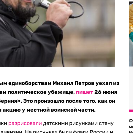
ым единоборствам Михаил Петров уехал из
там политическое убежище,
пишет
26 июня
ерния». Это произошло после того, как он
 акцию у местной воинской части.
Ф
ики
разрисовали
детскими рисунками стену
м
дивизии. На рисунках были флаги России и
Р