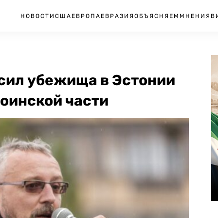
НОВОСТИ
США
ЕВРОПА
ЕВРАЗИЯ
ОБЪЯСНЯЕМ
МНЕНИЯ
В
осил убежища в Эстонии
воинской части