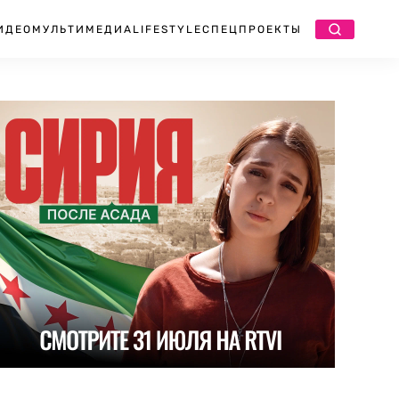
ИДЕО
МУЛЬТИМЕДИА
LIFESTYLE
СПЕЦПРОЕКТЫ