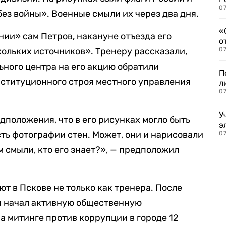
07
без войны». Военные смыли их через два дня.
«
нии» сам Петров, накануне отъезда его
о
кольких источников». Тренеру рассказали,
07
ьного центра на его акцию обратили
П
нституционного строя местного управления
л
07
У
дположения, что в его рисунках могло быть
э
сть фотографии стен. Может, они и нарисовали
07
 смыли, кто его знает?», — предположил
ют в Пскове не только как тренера. После
он начал активную общественную
а митинге против коррупции в городе 12