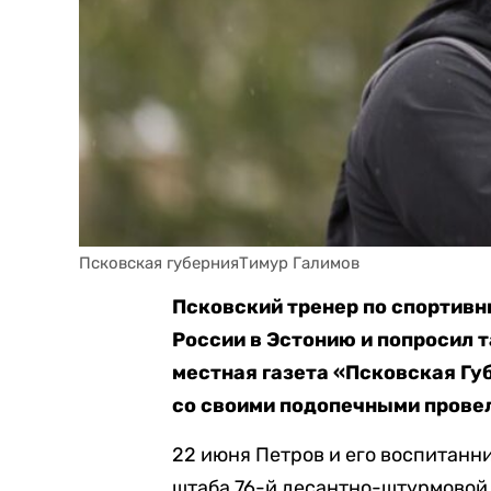
Псковская губернияТимур Галимов
Псковский тренер по спортивн
России в Эстонию и попросил 
местная газета «Псковская Губ
со своими подопечными провел
22 июня Петров и его воспитанн
штаба 76-й десантно-штурмовой 