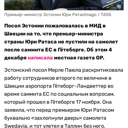
Премьер-министр Эстонии Юри РатасImago / TASS
Посол Эстонии пожаловалась в МИД в
Швеции на то, что премьер-министра
страны Юри Ратаса не пустили на самолет
после саммита ЕС в Гётеборге. Об этом 4
декабря
написала
местная газета GP.
Эстонский посол Мерле Паюла раскритиковала
работу сотрудников второго по величине в
Швеции аэропорта Гётеборг-Ландветтер во
время саммита ЕС по социальным вопросам,
который прошел в Гётеборге 17 ноября. Она
заявила, что перед премьером Юри Ратасом
буквально «захлопнули дверь» самолета
Swedavia, и тот улетел в Таллин без него.