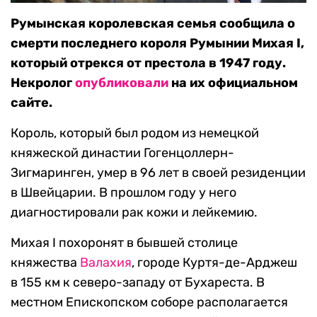
Румынская королевская семья сообщила о
смерти последнего короля Румынии Михая I,
который отрекся от престола в 1947 году.
Некролог
опубликовали
на их официальном
сайте.
Король, который был родом из немецкой
княжеской династии Гогенцоллерн-
Зигмаринген, умер в 96 лет в своей резиденции
в Швейцарии. В прошлом году у него
диагностировали рак кожи и лейкемию.
Михая I похоронят в бывшей столице
княжества
Валахия
, городе Куртя-де-Арджеш
в 155 км к северо-западу от Бухареста. В
местном Епископском соборе располагается