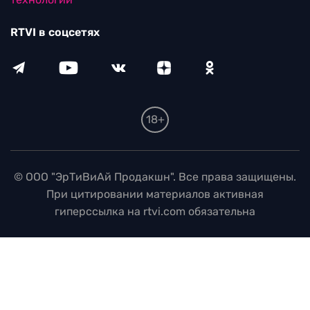
RTVI в соцсетях
18+
© ООО "ЭрТиВиАй Продакшн". Все права защищены.
При цитировании материалов активная
гиперссылка на rtvi.com обязательна