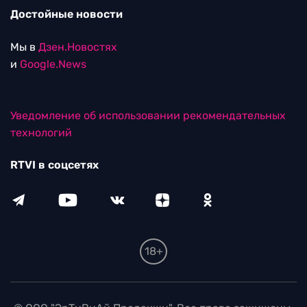
Достойные новости
Мы в
Дзен.Новостях
и
Google.News
Уведомление об использовании рекомендательных
технологий
RTVI в соцсетях
18+