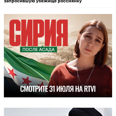
запросившую убежище россиянку