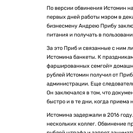
По версии обвинения Истомин н
первых дней работы мэром в дека
бизнесмену Андрею Прибу заклю
питания и получать в пользовани
За это Приб и связанные с ним л
Истомина банкеты. К праздникам
фаршированных семгой» домашне
рублей Истомин получил от Приб
администрации. Еще следовател
Он заключался в том, что докум
быстро и в те дни, когда приема 
Истомина задержали в 2016 году.
нескольких коллег. Обвинение пр
рублей штрафа и запрет занимать