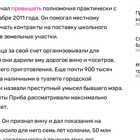
ачал
превышать
полномочия практически с
П
бре 2011 года. Он помогал местному
к
0
чать контракты на поставку школьного
е земельные участки.
С
б
ица за свой счет организовывали для
0
 они дарили ему дорогое вино и «осетров,
М
го приготовления. Еще почти 900 тысяч
т
0
а наличными в туалете городской
и назвали преступный умысел бывшего мэра.
енты Приба рассматривали максимально
нет.
 Он признал вину и дал показания на
осило для него семь лет колонии, 50 млн
 госдолжности в течение трех лет.