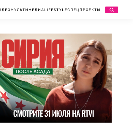
ИДЕО
МУЛЬТИМЕДИА
LIFESTYLE
СПЕЦПРОЕКТЫ