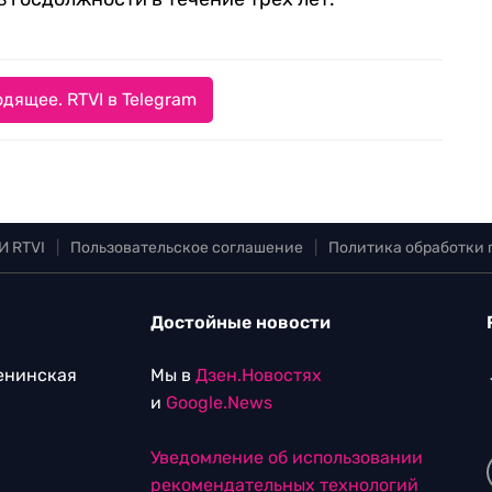
дящее. RTVI в Telegram
И RTVI
|
Пользовательское соглашение
|
Политика обработки
Достойные новости
Ленинская
Мы в
Дзен.Новостях
и
Google.News
Уведомление об использовании
рекомендательных технологий