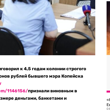
говорил к 4,5 годам колонии строгого
онов рублей бывшего мэра Копейска
т
tem/1146156/
признали виновным в
азмере деньгами, банкетами и
«
Е
0