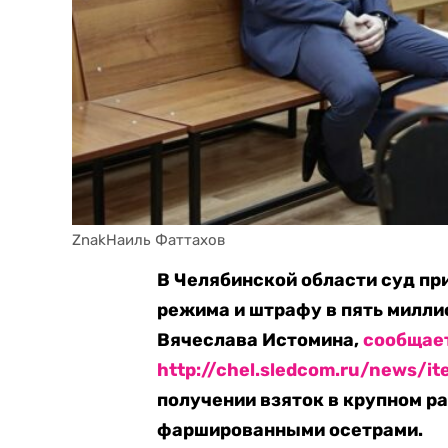
ZnakНаиль Фаттахов
В Челябинской области суд при
режима и штрафу в пять милли
Вячеслава Истомина,
сообщае
http://chel.sledcom.ru/news/i
получении взяток в крупном р
фаршированными осетрами.