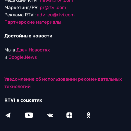
Редакция RTVI:
news@rtvi.com
Маркетинг/PR:
pr@rtvi.com
Реклама RTVI:
adv-eu@rtvi.com
Партнерские материалы
Достойные новости
Мы в
Дзен.Новостях
и
Google.News
Уведомление об использовании рекомендательных
технологий
RTVI в соцсетях