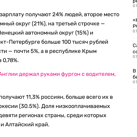
р
07
зарплату получают 24% людей, второе место
«
мный округ (21%), на третьей строчке —
Р
07
 Ненецкий автономный округ (15%) и
нкт-Петербурге больше 100 тысяч рублей
С
ти — почти 5%, а в республике Крым
с
07
 0,78%.
В
Англии держал руками фургон с водителем,
б
07
получают 11,3% россиян, больше всего их в
ркесии (30.5%). Доля низкооплачиваемых
девяти регионах страны, среди которых
и Алтайский край.