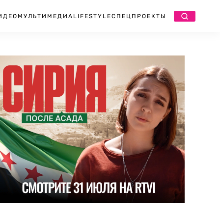
ИДЕО
МУЛЬТИМЕДИА
LIFESTYLE
СПЕЦПРОЕКТЫ