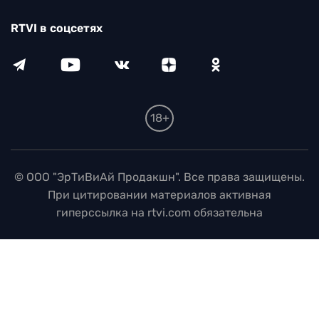
RTVI в соцсетях
18+
© ООО "ЭрТиВиАй Продакшн". Все права защищены.
При цитировании материалов активная
гиперссылка на rtvi.com обязательна