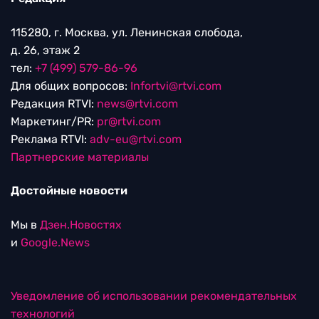
115280, г. Москва, ул. Ленинская слобода,
д. 26, этаж 2
тел:
+7 (499) 579-86-96
Для общих вопросов:
Infortvi@rtvi.com
Редакция RTVI:
news@rtvi.com
Маркетинг/PR:
pr@rtvi.com
Реклама RTVI:
adv-eu@rtvi.com
Партнерские материалы
Достойные новости
Мы в
Дзен.Новостях
и
Google.News
Уведомление об использовании рекомендательных
технологий