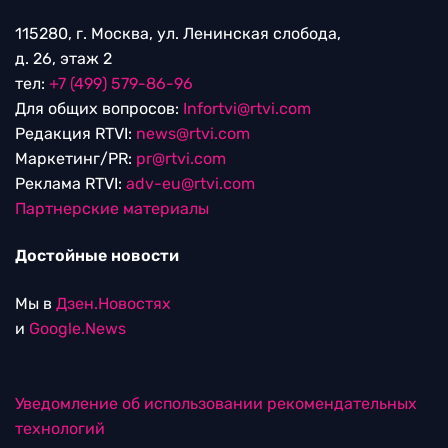
115280, г. Москва, ул. Ленинская слобода,
д. 26, этаж 2
тел:
+7 (499) 579-86-96
Для общих вопросов:
Infortvi@rtvi.com
Редакция RTVI:
news@rtvi.com
Маркетинг/PR:
pr@rtvi.com
Реклама RTVI:
adv-eu@rtvi.com
Партнерские материалы
Достойные новости
Мы в
Дзен.Новостях
и
Google.News
Уведомление об использовании рекомендательных
технологий