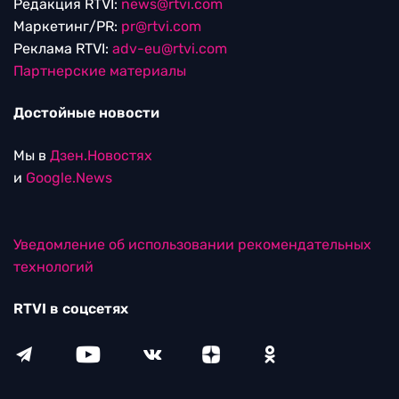
Редакция RTVI:
news@rtvi.com
Маркетинг/PR:
pr@rtvi.com
Реклама RTVI:
adv-eu@rtvi.com
Партнерские материалы
Достойные новости
Мы в
Дзен.Новостях
и
Google.News
Уведомление об использовании рекомендательных
технологий
RTVI в соцсетях