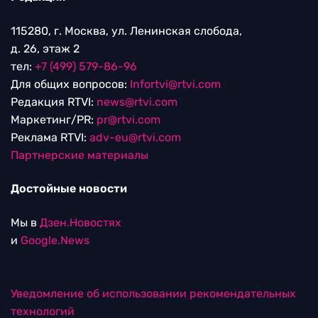
115280, г. Москва, ул. Ленинская слобода,
д. 26, этаж 2
тел:
+7 (499) 579-86-96
Для общих вопросов:
Infortvi@rtvi.com
Редакция RTVI:
news@rtvi.com
Маркетинг/PR:
pr@rtvi.com
Реклама RTVI:
adv-eu@rtvi.com
Партнерские материалы
Достойные новости
Мы в
Дзен.Новостях
и
Google.News
Уведомление об использовании рекомендательных
технологий