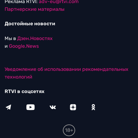
Реклама RTVI:
adv-eu@rtvi.com
Партнерские материалы
Достойные новости
Мы в
Дзен.Новостях
и
Google.News
Уведомление об использовании рекомендательных
технологий
RTVI в соцсетях
18+