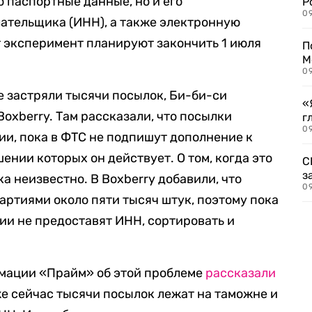
о паспортные данные, но и его
Р
09
ательщика (ИНН), а также электронную
т эксперимент планируют закончить 1 июля
П
М
09
е застряли тысячи посылок, Би-би-си
«
oxberry. Там рассказали, что посылки
г
09
ии, пока в ФТС не подпишут дополнение к
шении которых он действует. О том, когда это
С
з
а неизвестно. В Boxberry добавили, что
09
артиями около пяти тысяч штук, поэтому пока
ии не предоставят ИНН, сортировать и
мации «Прайм» об этой проблеме
рассказали
же сейчас тысячи посылок лежат на таможне и