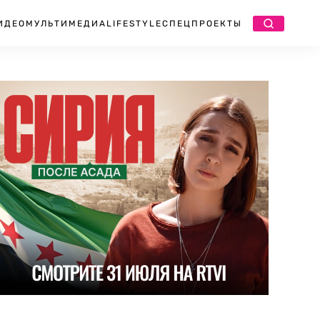
ИДЕО
МУЛЬТИМЕДИА
LIFESTYLE
СПЕЦПРОЕКТЫ