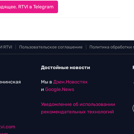
дящее. RTVI в Telegram
И RTVI
|
Пользовательское соглашение
|
Политика обработки
Достойные новости
Ленинская
Мы в
Дзен.Новостях
и
Google.News
Уведомление об использовании
рекомендательных технологий
vi.com