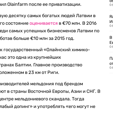
о
вил Olainfarm после ее приватизации.
06
рвую десятку самых богатых людей Латвии в
R
И
его состояние
оценивается
в €70 млн. В 2016
0
реди самых успешных бизнесменов Латвии по
В
ботав больше €10 млн за 2015 год.
Е
06
как государственный «Олайнский химико-
час это одна из крупнейших
П
о
ранах Балтии. Главное производство
06
оложенном в 23 км от Риги.
изводителей мельдония под брендом
ют в страны Восточной Европы, Азии и СНГ. В
центре мельдониевого скандала. Тогда
 слабый допинг» и употреблять «его могут не