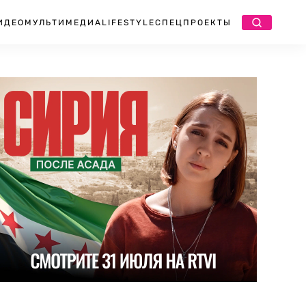
ИДЕО
МУЛЬТИМЕДИА
LIFESTYLE
СПЕЦПРОЕКТЫ