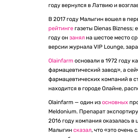
году вернулся в Латвию и возгла
В 2017 году Малыгин вошел в пе
рейтинге
газеты Dienas Bizness; 
году он
занял
на шестое место с
версии журнала VIP Lounge, зара
Olainfarm
основали в 1972 году 
фармацевтический завод», а сей
фармацевтических компаний в ст
находится в городе Олайне, расп
Olainfarm — один из
основных
про
Meldonium. Препарат экспортиру
2016 году компания оказалась в 
Малыгин
сказал
, что «это очень