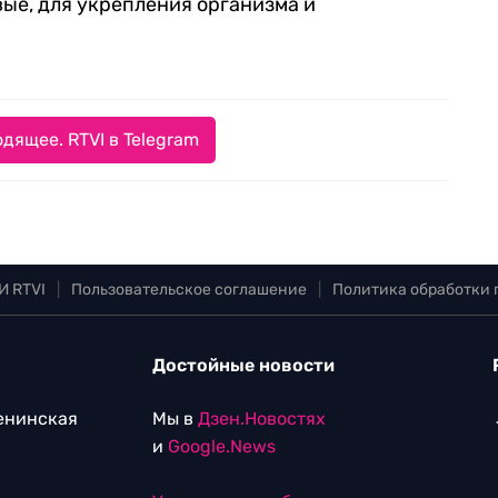
вые, для укрепления организма и
дящее. RTVI в Telegram
И RTVI
|
Пользовательское соглашение
|
Политика обработки
Достойные новости
Ленинская
Мы в
Дзен.Новостях
и
Google.News