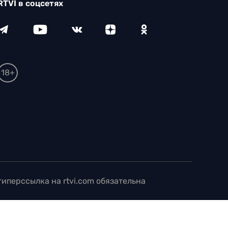
RTVI в соцсетях
18+
иперссылка на rtvi.com обязательна