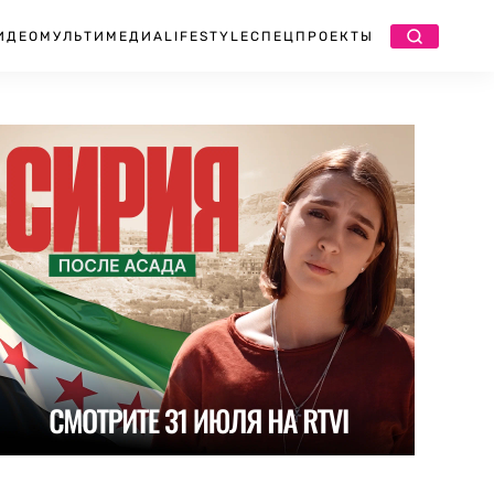
ИДЕО
МУЛЬТИМЕДИА
LIFESTYLE
СПЕЦПРОЕКТЫ