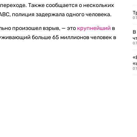
переходе. Также сообщается о нескольких
Т
ABC, полиция задержала одного человека.
07
ельно произошел взрыв, — это
крупнейший
в
В
уживающий больше 65 миллионов человек в
ч
07
«
«
07