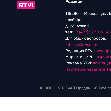
Редакция
115280, г. Москва, ул. 
слобода,
д. 26, этаж 2
тел:
+7 (499) 579-86-96
Для общих вопросов:
Infortvi@rtvi.com
Редакция RTVI:
news@rt
Маркетинг/PR:
pr@rtvi
Реклама RTVI:
adv-eu@r
Партнерские материа
© ООО "ЭрТиВиАй Продакшн". Все пр