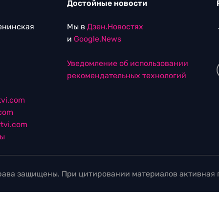
Достойные новости
Ленинская
Мы в
Дзен.Новостях
и
Google.News
Уведомление об использовании
рекомендательных технологий
vi.com
.com
tvi.com
лы
ава защищены. При цитировании материалов активная г