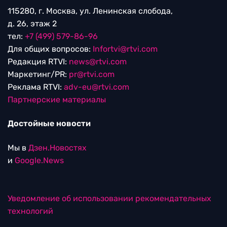
115280, г. Москва, ул. Ленинская слобода,
д. 26, этаж 2
тел:
+7 (499) 579-86-96
Для общих вопросов:
Infortvi@rtvi.com
Редакция RTVI:
news@rtvi.com
Маркетинг/PR:
pr@rtvi.com
Реклама RTVI:
adv-eu@rtvi.com
Партнерские материалы
Достойные новости
Мы в
Дзен.Новостях
и
Google.News
Уведомление об использовании рекомендательных
технологий