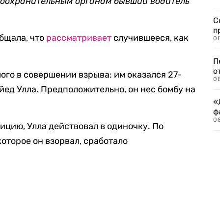
воохранительным органам бывший водитель
С
п
бщала, что
рассматривает
случившееся, как
08
П
о
го в совершении взрыва: им оказался 27-
08
ед Улла. Предположительно, он нес бомбу на
«
ф
0
ицию, Улла действовал в одиночку. По
оторое он взорвал, сработало