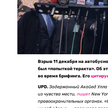
Взрыв 11 декабря на автобусно
был «попыткой теракта». Об э
во время брифинга. Его
цитиру
UPD.
Задержанный Акайед Улла 
из чувства мести,
пишет
New Yor
правоохранительных органах. «О