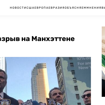
НОВОСТИ
США
ЕВРОПА
ЕВРАЗИЯ
ОБЪЯСНЯЕМ
МНЕНИЯ
В
взрыв на Манхэттене