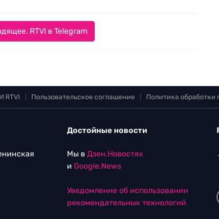
дящее. RTVI в Telegram
И RTVI
|
Пользовательское соглашение
|
Политика обработки
Достойные новости
Ленинская
Мы в
Дзен.Новостях
и
Google.News
Уведомление об использовании
рекомендательных технологий