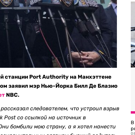
й станции Port Authority на Манхэттене
том заявил мэр Нью-Йорка Билл Де Блазио
ет
NBC.
рассказал следователем, что устроил взрыв
k Post со ссылкой на источник в
В
ни бомбили мою страну, а я хотел нанести
р
08