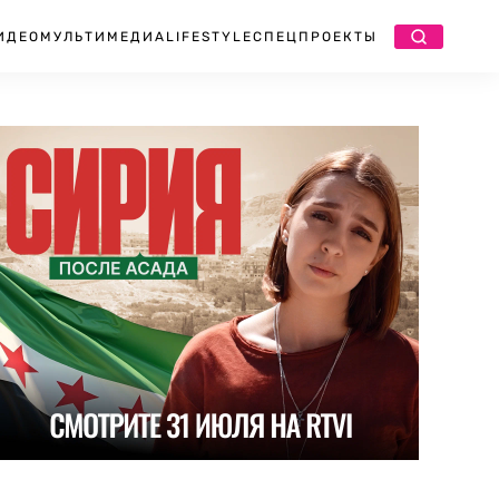
ИДЕО
МУЛЬТИМЕДИА
LIFESTYLE
СПЕЦПРОЕКТЫ