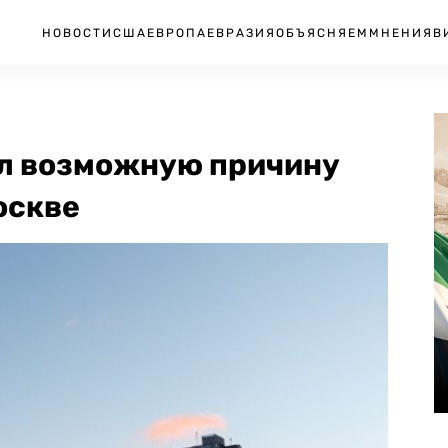
НОВОСТИ
США
ЕВРОПА
ЕВРАЗИЯ
ОБЪЯСНЯЕМ
МНЕНИЯ
В
л возможную причину
оскве