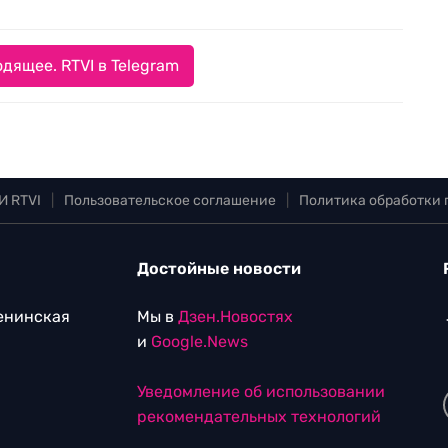
дящее. RTVI в Telegram
И RTVI
|
Пользовательское соглашение
|
Политика обработки
Достойные новости
Ленинская
Мы в
Дзен.Новостях
и
Google.News
Уведомление об использовании
рекомендательных технологий