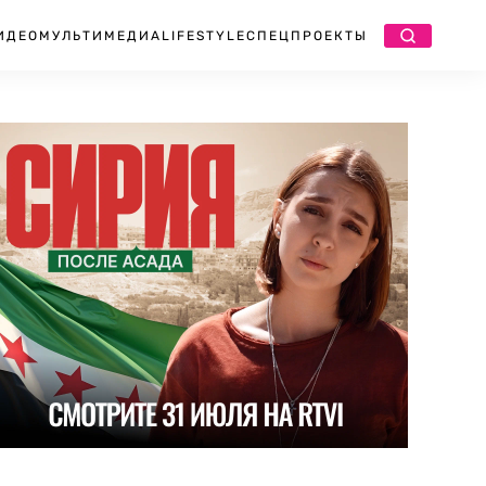
ИДЕО
МУЛЬТИМЕДИА
LIFESTYLE
СПЕЦПРОЕКТЫ