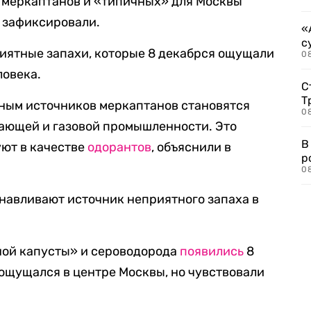
 меркаптанов и «типичных» для Москвы
 зафиксировали.
«
с
иятные запахи, которые 8 декабрся ощущали
08
ловека.
С
Т
вным источников меркаптанов становятся
08
ающей и газовой промышленности. Это
В
уют в качестве
одорантов
, объяснили в
р
08
навливают источник неприятного запаха в
ной капусты» и сероводорода
появились
8
 ощущался в центре Москвы, но чувствовали