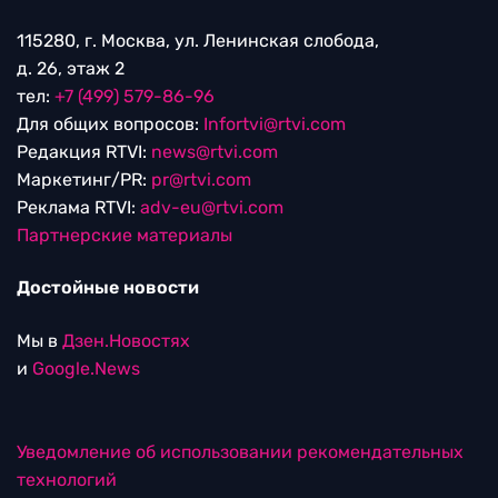
115280, г. Москва, ул. Ленинская слобода,
д. 26, этаж 2
тел:
+7 (499) 579-86-96
Для общих вопросов:
Infortvi@rtvi.com
Редакция RTVI:
news@rtvi.com
Маркетинг/PR:
pr@rtvi.com
Реклама RTVI:
adv-eu@rtvi.com
Партнерские материалы
Достойные новости
Мы в
Дзен.Новостях
и
Google.News
Уведомление об использовании рекомендательных
технологий