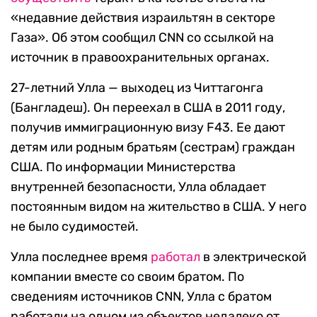
«недавние действия израильтян в секторе
Газа». Об этом сообщил CNN со ссылкой на
источник в правоохранительных органах.
27-летний Улла — выходец из Читтагонга
(Бангладеш). Он переехал в США в 2011 году,
получив иммиграционную визу F43. Ее дают
детям или родным братьям (сестрам) граждан
США. По информации Министерства
внутренней безопасности, Улла обладает
постоянным видом на жительство в США. У него
не было судимостей.
Улла последнее время
работал
в электрической
компании вместе со своим братом. По
сведениям источников CNN, Улла с братом
работали на одном из объектов недалеко от