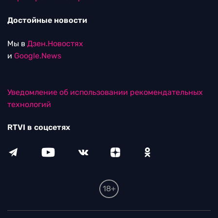
Достойные новости
Мы в
Дзен.Новостях
и
Google.News
Уведомление об использовании рекомендательных
технологий
RTVI в соцсетях
18+