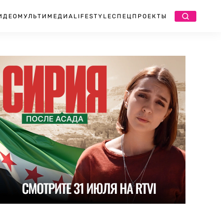
ИДЕО
МУЛЬТИМЕДИА
LIFESTYLE
СПЕЦПРОЕКТЫ