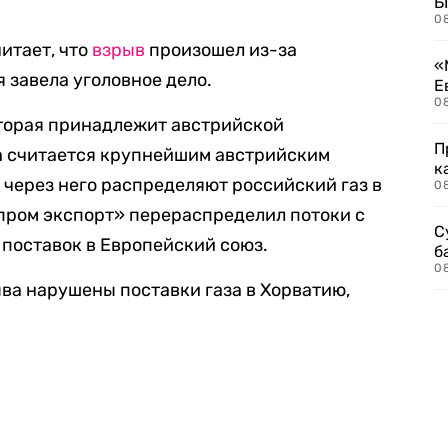
Б
0
итает, что
взрыв
произошел из-за
«
 завела уголовное дело.
Е
0
оторая принадлежит австрийской
П
а считается крупнейшим австрийским
к
 через него распределяют российский газ в
0
зпром экспорт» перераспределил потоки с
С
поставок в Европейский союз.
б
0
рыва нарушены поставки газа в Хорватию,