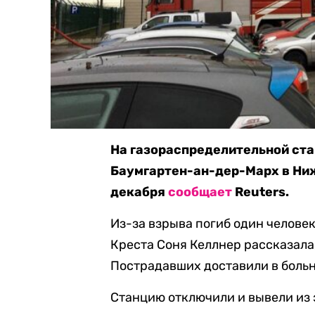
На газораспределительной ста
Баумгартен-ан-дер-Марх в Ниж
декабря
сообщает
Reuters.
Из-за взрыва погиб один челове
Креста Соня Келлнер рассказала,
Пострадавших доставили в боль
Станцию отключили и вывели из э