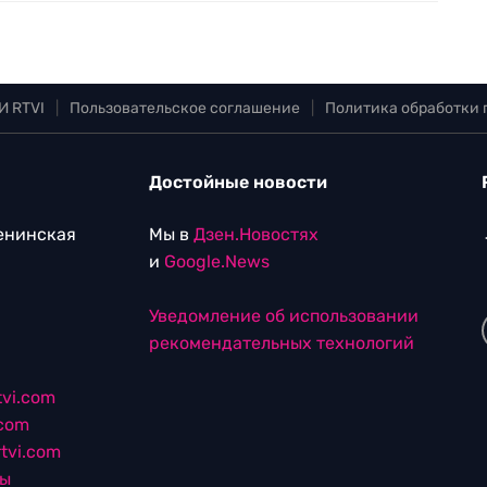
И RTVI
|
Пользовательское соглашение
|
Политика обработки
Достойные новости
Ленинская
Мы в
Дзен.Новостях
и
Google.News
Уведомление об использовании
рекомендательных технологий
vi.com
.com
tvi.com
лы