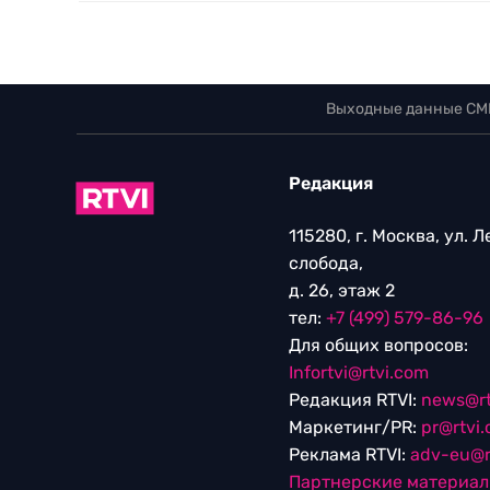
Выходные данные СМ
Редакция
115280, г. Москва, ул. 
слобода,
д. 26, этаж 2
тел:
+7 (499) 579-86-96
Для общих вопросов:
Infortvi@rtvi.com
Редакция RTVI:
news@rt
Маркетинг/PR:
pr@rtvi
Реклама RTVI:
adv-eu@r
Партнерские материа