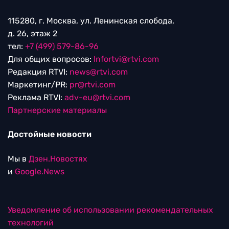
115280, г. Москва, ул. Ленинская слобода,
д. 26, этаж 2
тел:
+7 (499) 579-86-96
Для общих вопросов:
Infortvi@rtvi.com
Редакция RTVI:
news@rtvi.com
Маркетинг/PR:
pr@rtvi.com
Реклама RTVI:
adv-eu@rtvi.com
Партнерские материалы
Достойные новости
Мы в
Дзен.Новостях
и
Google.News
Уведомление об использовании рекомендательных
технологий